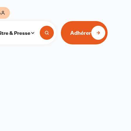
e
Adhérer
ître & Presse