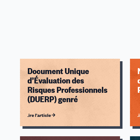
Thématiques
Vos ressources
Document Unique
d’Évaluation des
Risques Professionnels
(DUERP) genré
Lire l'article
Li