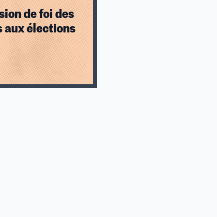
sion de foi des
 aux élections