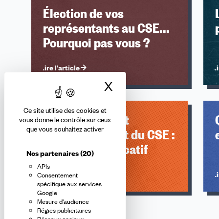
Élection de vos
représentants au CSE...
Pourquoi pas vous ?
Lire l'article
Li
X
Masquer le bandea
Ce site utilise des cookies et
Mise en place et
vous donne le contrôle sur ceux
que vous souhaitez activer
renouvellement du CSE :
Calendrier indicatif
Nos partenaires
(20)
APIs
Lire l'article
Li
Consentement
spécifique aux services
Google
Mesure d'audience
Régies publicitaires