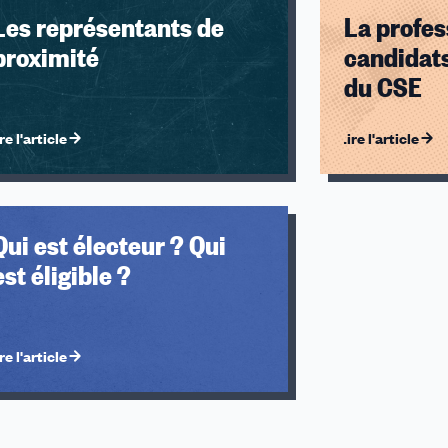
Les représentants de
La profes
proximité
candidats
du CSE
re l'article
Lire l'article
u des cookies
Qui est électeur ? Qui
est éligible ?
re l'article