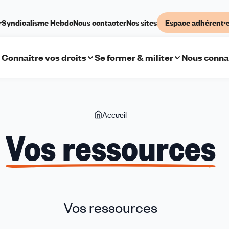
r
Syndicalisme Hebdo
Nous contacter
Nos sites
Espace adhérent·
Connaître vos droits
Se former & militer
Nous conna
Vous
Accueil
Vos
êtes
ressources
Vos ressources
ici
Vos ressources