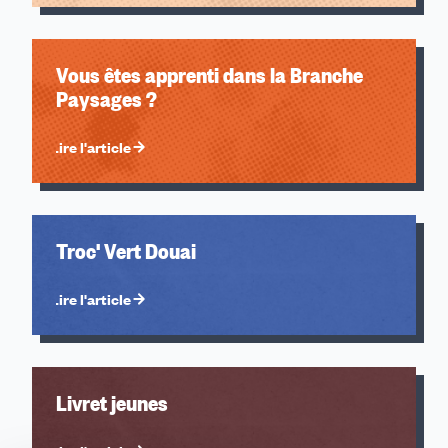
2025
2024
2023
Vous êtes apprenti dans la Branche
2022
Paysages ?
2021
2020
Lire l'article
2019
2018
2009
Troc' Vert Douai
Lire l'article
Livret jeunes