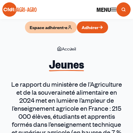
Panneau de gestion des cookies
MENU
AGRI-AGRO
Espace adhérent·e
Adhérer
Vous
Accueil
Jeunes
êtes
Jeunes
ici
Le rapport du ministère de l’Agriculture
et de la souveraineté alimentaire en
2024 met en lumière l’ampleur de
l’enseignement agricole en France : 215
000 élèves, étudiants et apprentis
formés dans l’enseignement technique
et supérieur agricole (en hausse de 7 %