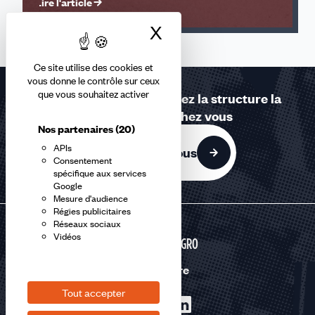
Lire l'article
X
Masquer le bandea
Ce site utilise des cookies et
vous donne le contrôle sur ceux
que vous souhaitez activer
Contactez-nous ou trouvez la structure la
plus proche de chez vous
Nos partenaires
(20)
APIs
Contactez-nous
Consentement
spécifique aux services
Google
Mesure d'audience
Régies publicitaires
Réseaux sociaux
Vidéos
AGRI-AGRO
Nous suivre
Tout accepter