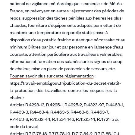
national de vigilance météorologique « canicule » de Météo-
France, en prévoyant en autres : ajustement des périodes de
repos, suppression des tâches pénibles aux heures les plus
chaudes, fourniture d’équipements adaptés permettant de
maintenir une température corporelle stable, mise à
disposition d’eau potable fraîche autant que nécessaire et au
minimum 3 litres par jour et par personne en l’absence d’eau
courante, attention particulière aux travailleurs vulnérables,
information et formation des salariés sur les signes de coup
de chaleur, mise en place de protocoles de secours, etc.
Pour en savoir plus sur cette réglementation
:
https://travail-emploi.gouv.fr/publication-du-decret-relatif-
la-protection-des-travailleurs-contre-les-risques-lies-la-
chaleur
Articles R.4223-13, R.4225-1, R.4225-2, R.4323-97, R.4463-1,
R.4463-3, R.4463-4, R.4463-5, R4463-6, R.4463-7,
R.4463-8, R.4532-44, R.4534-143, R.4535-14, R.4721-5 du
code du travail
Articles R.717-78-18, R.717-78-19, R.717-84-2, R.717-85-10-1,