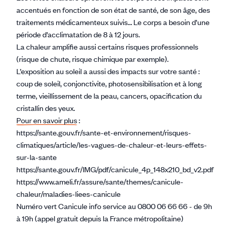
accentués en fonction de son état de santé, de son âge, des
traitements médicamenteux suivis… Le corps a besoin d’une
période d’acclimatation de 8 à 12 jours.
La chaleur amplifie aussi certains risques professionnels
(risque de chute, risque chimique par exemple).
L’exposition au soleil a aussi des impacts sur votre santé :
coup de soleil, conjonctivite, photosensibilisation et à long
terme, vieillissement de la peau, cancers, opacification du
cristallin des yeux.
Pour en savoir plus
:
https://sante.gouv.fr/sante-et-environnement/risques-
climatiques/article/les-vagues-de-chaleur-et-leurs-effets-
sur-la-sante
https://sante.gouv.fr/IMG/pdf/canicule_4p_148x210_bd_v2.pdf
https://www.ameli.fr/assure/sante/themes/canicule-
chaleur/maladies-liees-canicule
Numéro vert Canicule info service au 0800 06 66 66 - de 9h
à 19h (appel gratuit depuis la France métropolitaine)