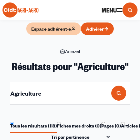
Panneau de gestion des cookies
MENU
AGRI-AGRO
Espace adhérent·e
Adhérer
Vous
Accueil
Résultats
êtes
de
Résultats pour "
Agriculture
"
ici
recherche
Tous les résultats (
118
)
Fiches mes droits (
0
)
Pages (
0
)
Articles 