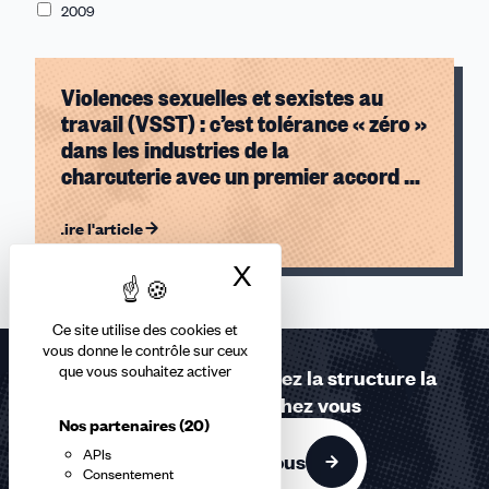
2009
Violences sexuelles et sexistes au
travail (VSST) : c’est tolérance « zéro »
dans les industries de la
charcuterie avec un premier accord de
branche signé !
Lire l'article
X
Masquer le bandea
Ce site utilise des cookies et
vous donne le contrôle sur ceux
que vous souhaitez activer
Contactez-nous ou trouvez la structure la
plus proche de chez vous
Nos partenaires
(20)
APIs
Contactez-nous
Consentement