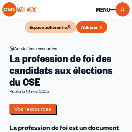
Panneau de gestion des cookies
MENU
AGRI-AGRO
Espace adhérent·e
Adhérer
Vous
Accueil
Vos ressources
La
La profession de foi des
êtes
profession
ici
de
candidats aux élections
foi
du CSE
des
candidats
Publié le 19 nov. 2025
aux
élections
Vos ressources
du
CSE
La profession de foi est un document