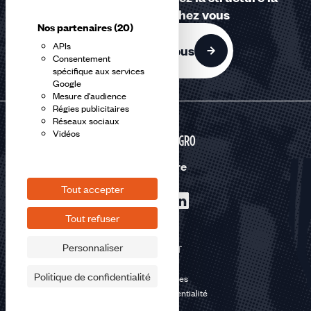
plus proche de chez vous
Nos partenaires
(20)
APIs
Contactez-nous
Consentement
spécifique aux services
Google
Mesure d'audience
Régies publicitaires
Réseaux sociaux
Vidéos
AGRI-AGRO
Nous suivre
Tout accepter
Tout refuser
Personnaliser
©2026 CFDT
Plan du site
Politique de confidentialité
Mentions légales
Politique de confidentialité