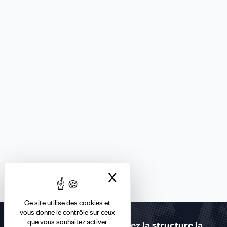
X
Masquer le bandea
Ce site utilise des cookies et
vous donne le contrôle sur ceux
que vous souhaitez activer
Contactez-nous ou trouvez la structure la