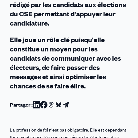
rédigé par les candidats aux élections
du CSE permettant d'appuyer leur
candidature.
Elle joue un rôle clé puisqu'elle
constitue un moyen pour les
candidats de communiquer avec les
électeurs, de faire passer des
messages et ainsi optimiser les
chances de se faire élire.
Partager :
Partager
Partager
Partager
Partager
Partager
sur
sur
sur
sur
par
Linkedin
Facebook
Threads
Bluesky
email
La profession de foi n'est pas obligatoire. Elle est cependant
fortement conseillée pour convaincre les électeurs et se