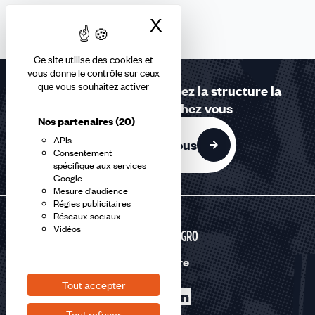
X
Masquer le bandea
Ce site utilise des cookies et
vous donne le contrôle sur ceux
que vous souhaitez activer
Contactez-nous ou trouvez la structure la
plus proche de chez vous
Nos partenaires
(20)
APIs
Contactez-nous
Consentement
spécifique aux services
Google
Mesure d'audience
Régies publicitaires
Réseaux sociaux
Vidéos
AGRI-AGRO
Nous suivre
Tout accepter
Tout refuser