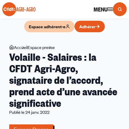
Panneau de gestion des cookies
MENU
AGRI-AGRO
Espace adhérent·e
Adhérer
Vous
Accueil
Espace presse
Volaille
Volaille - Salaires : la
êtes
-
ici
Salaires :
CFDT Agri-Agro,
la
signataire de l’accord,
CFDT
Agri-
prend acte d’une avancée
Agro,
signataire
significative
de
Publié le 24 janv. 2022
l’accord,
prend
acte