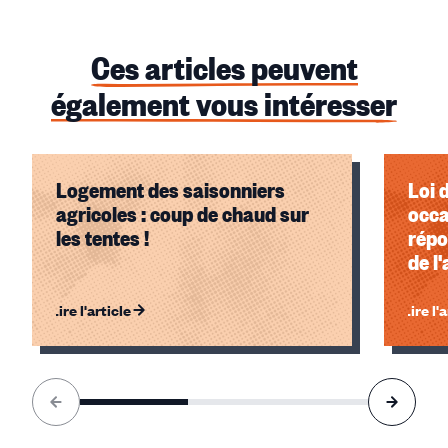
Ces articles peuvent
également vous intéresser
Logement des saisonniers
Loi 
agricoles : coup de chaud sur
occa
les tentes !
répo
de l
l'al
Lire l'article
Lire l'
Élément