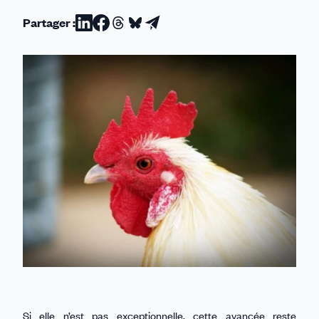
Partager :
Partager
Partager
Partager
Partager
Partager
sur
sur
sur
sur
par
Linkedin
Facebook
Threads
Bluesky
email
Si elle n’est pas exceptionnelle, cette avancée reste