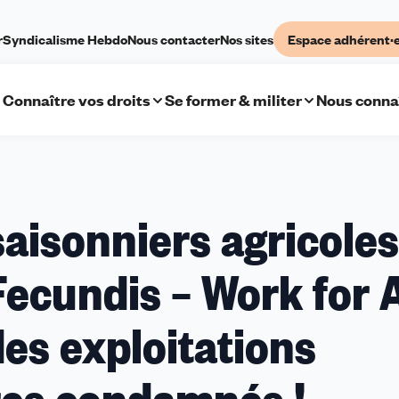
r
Syndicalisme Hebdo
Nous contacter
Nos sites
Espace adhérent·
Connaître vos droits
Se former & militer
Nous conna
 saisonniers agricoles
Fecundis – Work for A
des exploitations