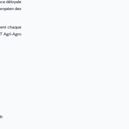
nce déloyale
européen des
agent chaque
DT Agri-Agro
fr