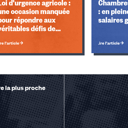
Loi d'urgence agricole :
Chambres
une occasion manquée
: en plein
pour répondre aux
salaires g
véritables défis de
l'agriculture et de
re l'article
Lire l'article
l'alimentation
e la plus proche