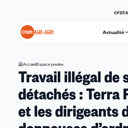
Panneau de gestion des cookies
CFDT.f
Actualité
AGRI-AGRO
Vous
Accueil
Espace presse
Travail
Travail illégal de
êtes
illégal
ici
de
détachés : Terra 
saisonniers
agricoles
détachés
et les dirigeants 
:
Terra
Fecundis