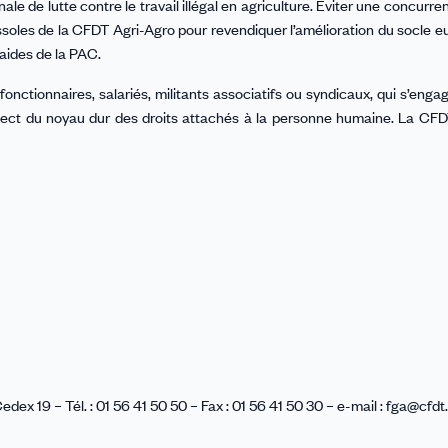
de lutte contre le travail illégal en agriculture. Eviter une concurre
ssoles de la CFDT Agri-Agro pour revendiquer l’amélioration du socle 
s aides de la PAC.
 fonctionnaires, salariés, militants associatifs ou syndicaux, qui s’eng
respect du noyau dur des droits attachés à la personne humaine. La CF
x 19 – Tél. : 01 56 41 50 50 – Fax : 01 56 41 50 30 – e-mail : fga@cfdt.