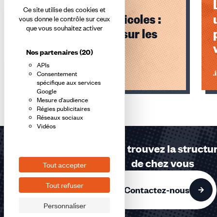
Logement des
Ce site utilise des cookies et
saisonniers agricoles :
vous donne le contrôle sur ceux
que vous souhaitez activer
coup de chaud sur les
tentes !
Nos partenaires
(20)
APIs
Lire l'article
Li
Consentement
spécifique aux services
Google
Éléments
Mesure d'audience
1,
Régies publicitaires
Réseaux sociaux
2,
Vidéos
3
sur
Contactez-nous ou trouvez la structur
3
de chez vous
Tout accepter
accessibles
Tout refuser
Contactez-nous
Personnaliser