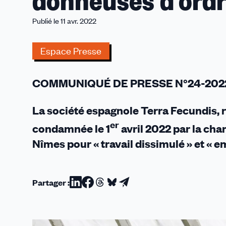
donneuses d’ord
–
Work
Publié le 11 avr. 2022
for
All
Espace Presse
et
les
dirigeants
COMMUNIQUÉ DE PRESSE N°24-202
des
exploitations
La société espagnole Terra Fecundis,
donneuses
er
d’ordres
condamnée le 1
avril 2022 par la cha
condamnés !
Nîmes pour « travail dissimulé » et « em
Partager :
Partager
Partager
Partager
Partager
Partager
sur
sur
sur
sur
par
Linkedin
Facebook
Threads
Bluesky
email