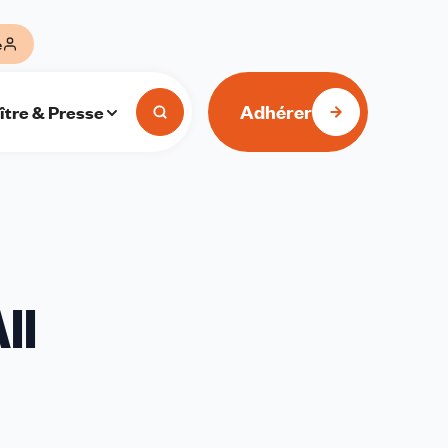
e
Adhérer
ître & Presse
ll