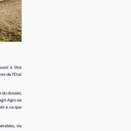
ussi à titre
ces de l’Etat
 du dossier,
Agri-Agro se
utir à ce que
érables, via