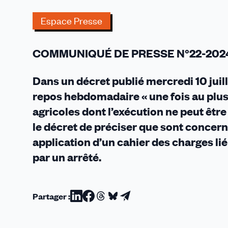
gouvernement
à
Espace Presse
prendre
un
COMMUNIQUÉ DE PRESSE N°22-202
nouveau
décret
Dans un décret publié mercredi 10 jui
repos hebdomadaire « une fois au plus 
agricoles dont l’exécution ne peut être
le décret de préciser que sont concern
application d’un cahier des charges li
par un arrêté.
Partager :
Partager
Partager
Partager
Partager
Partager
sur
sur
sur
sur
par