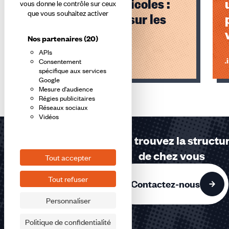
saisonniers agricoles :
vous donne le contrôle sur ceux
que vous souhaitez activer
coup de chaud sur les
tentes !
Nos partenaires
(20)
APIs
Lire l'article
Li
Consentement
spécifique aux services
Google
Éléments
Mesure d'audience
1,
Régies publicitaires
Réseaux sociaux
2,
Vidéos
3
sur
Contactez-nous ou trouvez la structur
3
de chez vous
Tout accepter
accessibles
Tout refuser
Contactez-nous
Personnaliser
Politique de confidentialité