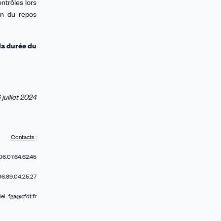
ntrôles lors
on du repos
la durée du
6 juillet 2024
Contacts :
: 06.07.64.62.45
 06.89.04.25.27
l : fga@cfdt.fr