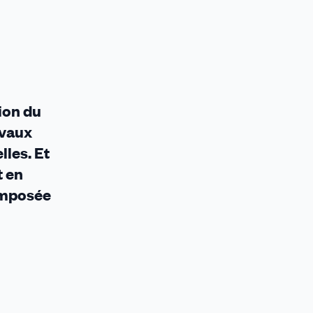
ion du
avaux
lles. Et
t en
 imposée