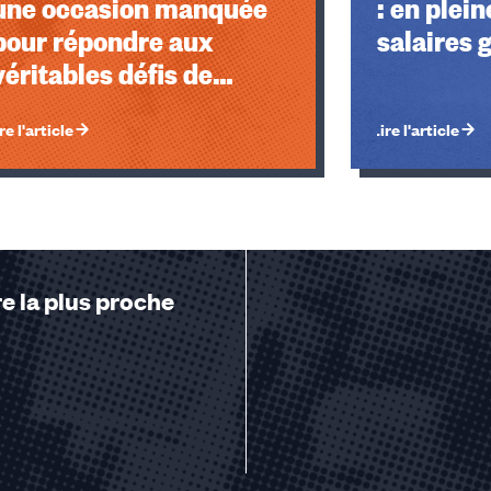
une occasion manquée
: en plein
pour répondre aux
salaires g
véritables défis de
l'agriculture et de
re l'article
Lire l'article
l'alimentation
e la plus proche