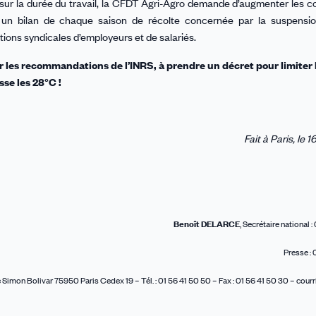
sur la durée du travail, la CFDT Agri-Agro demande d’augmenter les co
t un bilan de chaque saison de récolte concernée par la suspensi
tions syndicales d’employeurs et de salariés.
r les recommandations de l’INRS, à prendre un décret pour limiter 
sse les 28°C !
Fait à Paris, le 1
Benoît DELARCE
, Secrétaire national 
Presse :
Simon Bolivar 75950 Paris Cedex 19 – Tél. : 01 56 41 50 50 – Fax : 01 56 41 50 30 – courrie