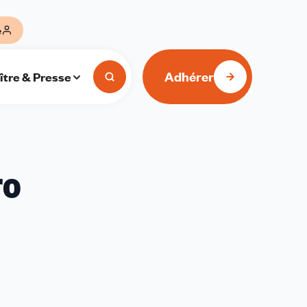
e
Adhérer
ître & Presse
ro