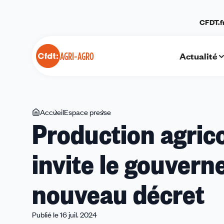
Panneau de gestion des cookies
CFDT.f
Actualité
AGRI-AGRO
Vous
Accueil
Espace presse
Production
Production agrico
êtes
agricole
ici
:
invite le gouver
la
CFDT
Agri-
nouveau décret
Agro
invite
le
Publié le 16 juil. 2024