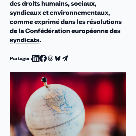
des droits humains, sociaux,
syndicaux et environnementaux,
comme exprimé dans les résolutions
de la
Confédération européenne des
syndicats
.
Partager :
Partager
Partager
Partager
Partager
Partager
sur
sur
sur
sur
par
Linkedin
Facebook
Threads
Bluesky
email