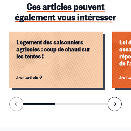
Ces articles peuvent
également vous intéresser
Logement des saisonniers
Loi 
agricoles : coup de chaud sur
occa
les tentes !
répo
de l
l'al
Lire l'article
Lire l'
Élément
1
sur