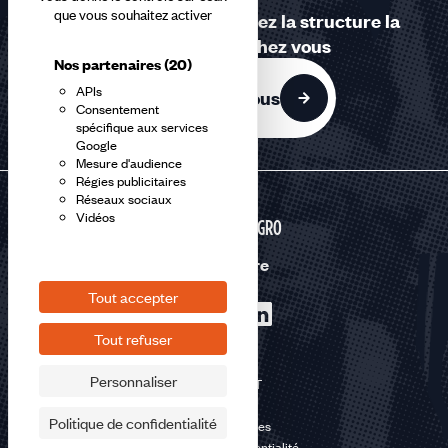
que vous souhaitez activer
Contactez-nous ou trouvez la structure la
plus proche de chez vous
Nos partenaires
(20)
APIs
Contactez-nous
Consentement
spécifique aux services
Google
Mesure d'audience
Régies publicitaires
Réseaux sociaux
Vidéos
AGRI-AGRO
Nous suivre
Tout accepter
Tout refuser
Personnaliser
©2026 CFDT
Plan du site
Politique de confidentialité
Mentions légales
Politique de confidentialité