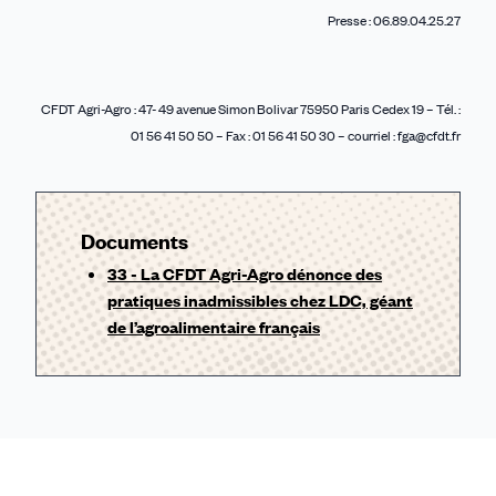
Presse : 06.89.04.25.27
CFDT Agri-Agro : 47- 49 avenue Simon Bolivar 75950 Paris Cedex 19 – Tél. :
01 56 41 50 50 – Fax : 01 56 41 50 30 – courriel : fga@cfdt.fr
Documents
33 - La CFDT Agri-Agro dénonce des
pratiques inadmissibles chez LDC, géant
de l’agroalimentaire français