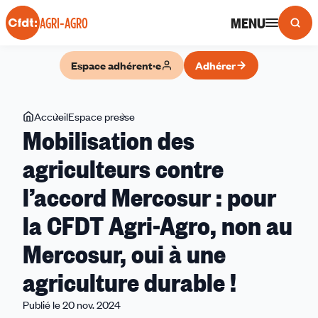
Panneau de gestion des cookies
MENU
AGRI-AGRO
Espace adhérent·e
Adhérer
Vous
Accueil
Espace presse
Mobilisation
Mobilisation des
êtes
des
ici
agriculteurs
agriculteurs contre
contre
l’accord Mercosur : pour
l’accord
Mercosur
la CFDT Agri-Agro, non au
:
pour
Mercosur, oui à une
la
agriculture durable !
CFDT
Agri-
Publié le 20 nov. 2024
Agro,