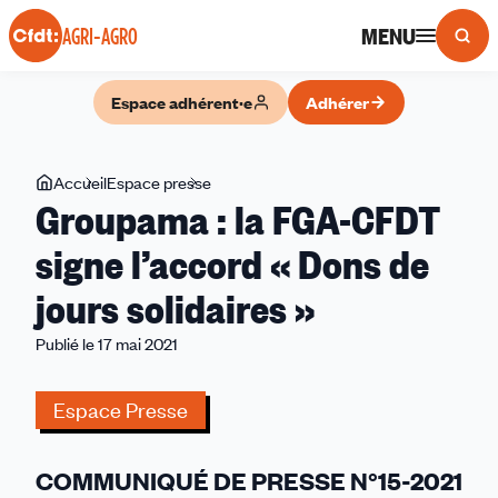
Panneau de gestion des cookies
MENU
AGRI-AGRO
Espace adhérent·e
Adhérer
Vous
Accueil
Espace presse
Groupama
Groupama : la FGA-CFDT
êtes
:
ici
la
signe l’accord « Dons de
FGA-
jours solidaires »
CFDT
signe
Publié le 17 mai 2021
l’accord
«
Espace Presse
Dons
de
jours
COMMUNIQUÉ DE PRESSE N°15-2021
solidaires