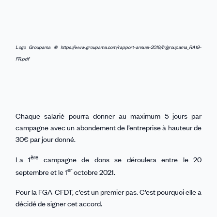
sur
sur
sur
sur
par
Linkedin
Facebook
Threads
Bluesky
email
©
Logo Groupama
https://www.groupama.com/rapport-annuel-2019/fr/groupama_RA19-
FR.pdf
Chaque salarié pourra donner au maximum 5 jours par
campagne avec un abondement de l’entreprise à hauteur de
30€ par jour donné.
ère
La 1
campagne de dons se déroulera entre le 20
er
septembre et le 1
octobre 2021.
Pour la FGA-CFDT, c’est un premier pas. C’est pourquoi elle a
décidé de signer cet accord.