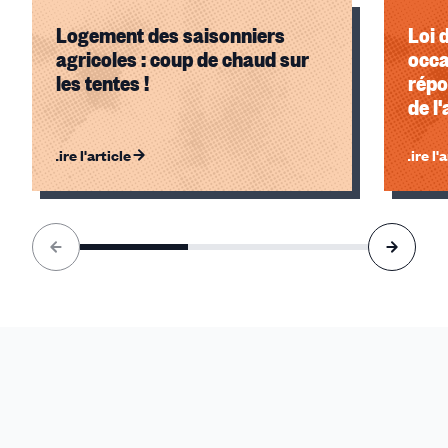
Logement des saisonniers
Loi 
agricoles : coup de chaud sur
occa
les tentes !
répo
de l
l'al
Lire l'article
Lire l'
Élément
1
sur
3
accessible