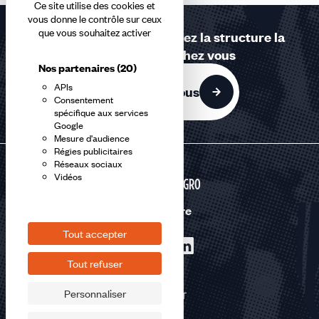
Ce site utilise des cookies et
vous donne le contrôle sur ceux
que vous souhaitez activer
Contactez-nous ou trouvez la structure la
plus proche de chez vous
Nos partenaires
(20)
APIs
Contactez-nous
Consentement
spécifique aux services
Google
Mesure d'audience
Régies publicitaires
Réseaux sociaux
Vidéos
AGRI-AGRO
Nous suivre
Tout accepter
Tout refuser
Personnaliser
©2026 CFDT
Plan du site