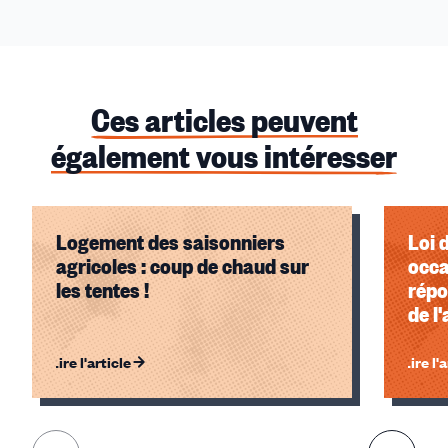
Ces articles peuvent
également vous intéresser
Logement des saisonniers
Loi 
agricoles : coup de chaud sur
occa
les tentes !
répo
de l
l'al
Lire l'article
Lire l'