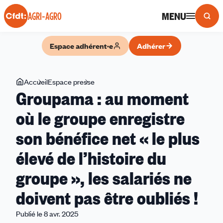
Panneau de gestion des cookies
MENU
AGRI-AGRO
Espace adhérent·e
Adhérer
Vous
Accueil
Espace presse
Groupama
Groupama : au moment
êtes
:
ici
au
où le groupe enregistre
moment
son bénéfice net « le plus
où
le
élevé de l’histoire du
groupe
enregistre
groupe », les salariés ne
son
doivent pas être oubliés !
bénéfice
net
Publié le 8 avr. 2025
«