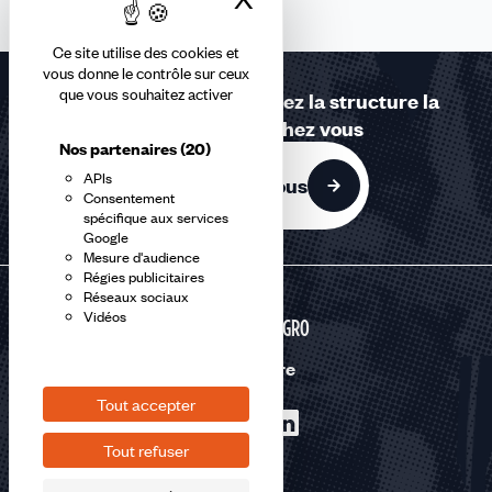
Ce site utilise des cookies et
vous donne le contrôle sur ceux
que vous souhaitez activer
Contactez-nous ou trouvez la structure la
plus proche de chez vous
Nos partenaires
(20)
APIs
Contactez-nous
Consentement
spécifique aux services
Google
Mesure d'audience
Régies publicitaires
Réseaux sociaux
Vidéos
AGRI-AGRO
Nous suivre
Tout accepter
Tout refuser