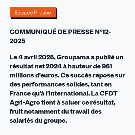
le
Espace Presse
plus
élevé
de
COMMUNIQUÉ DE PRESSE N°12-
l’histoire
2025
du
groupe
Le 4 avril 2025, Groupama a publié un
»,
les
résultat net 2024 à hauteur de 961
salariés
millions d’euros. Ce succès repose sur
ne
des performances solides, tant en
doivent
France qu’à l’international. La CFDT
pas
être
Agri-Agro tient à saluer ce résultat,
oubliés
fruit notamment du travail des
!
salariés du groupe.