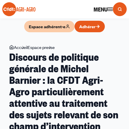
Panneau de gestion des cookies
MENU
AGRI-AGRO
Espace adhérent·e
Adhérer
Vous
Accueil
Espace presse
Discours
Discours de politique
êtes
de
ici
politique
générale de Michel
générale
Barnier : la CFDT Agri-
de
Michel
Agro particulièrement
Barnier
:
attentive au traitement
la
des sujets relevant de son
CFDT
Agri-
champ d’intervention
Agro