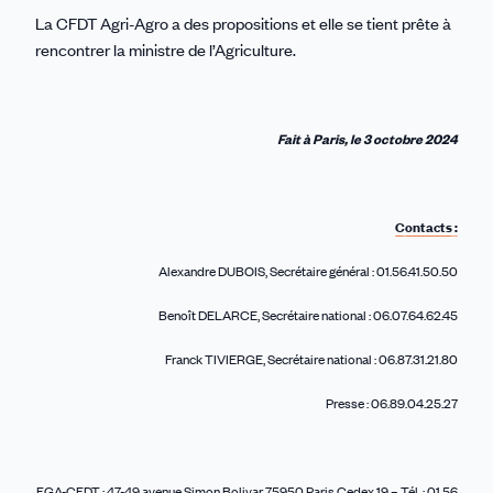
La CFDT Agri-Agro a des propositions et elle se tient prête à
rencontrer la ministre de l’Agriculture.
Fait à Paris, le 3 octobre 2024
Contacts :
Alexandre DUBOIS, Secrétaire général : 01.56.41.50.50
Benoît DELARCE, Secrétaire national : 06.07.64.62.45
Franck TIVIERGE, Secrétaire national : 06.87.31.21.80
Presse : 06.89.04.25.27
FGA-CFDT : 47-49 avenue Simon Bolivar 75950 Paris Cedex 19 – Tél. : 01 56