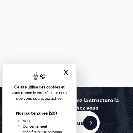
X
Masquer le bandea
Ce site utilise des cookies et
vous donne le contrôle sur ceux
que vous souhaitez activer
Contactez-nous ou trouvez la structure la
plus proche de chez vous
Nos partenaires
(20)
APIs
Contactez-nous
Consentement
spécifique aux services