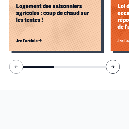
Logement des saisonniers
Loi 
agricoles : coup de chaud sur
occa
les tentes !
répo
de l
l'al
Lire l'article
Lire l'
Élément
1
sur
3
accessible