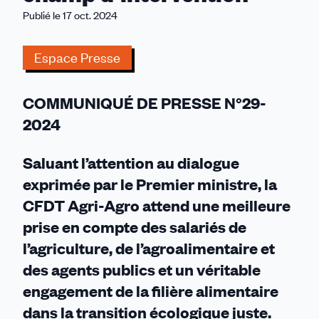
particulièrement
Publié le 17 oct. 2024
attentive
au
Espace Presse
traitement
des
sujets
COMMUNIQUÉ DE PRESSE N°29-
relevant
2024
de
son
Saluant l’attention au dialogue
champ
exprimée par le Premier ministre, la
d’intervention
CFDT Agri-Agro attend une meilleure
prise en compte des salariés de
l’agriculture, de l’agroalimentaire et
des agents publics et un véritable
engagement de la filière alimentaire
dans la transition écologique juste.