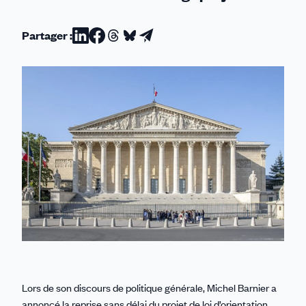
Partager :
Partager
Partager
Partager
Partager
Partager
sur
sur
sur
sur
par
Linkedin
Facebook
Threads
Bluesky
email
Lors de son discours de politique générale, Michel Barnier a
annoncé la reprise sans délai du projet de loi d’orientation