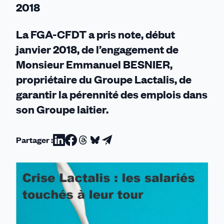
2018
La FGA-CFDT a pris note, début
janvier 2018, de l’engagement de
Monsieur Emmanuel BESNIER,
propriétaire du Groupe Lactalis, de
garantir la pérennité des emplois dans
son Groupe laitier.
Partager :
Partager
Partager
Partager
Partager
Partager
sur
sur
sur
sur
par
Linkedin
Facebook
Threads
Bluesky
email