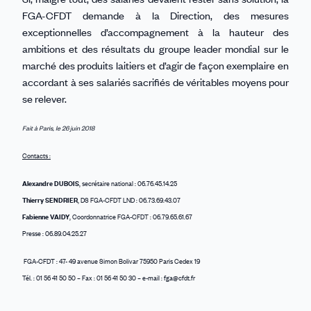
FGA-CFDT demande à la Direction, des mesures
exceptionnelles d’accompagnement à la hauteur des
ambitions et des résultats du groupe leader mondial sur le
marché des produits laitiers et d’agir de façon exemplaire en
accordant à ses salariés sacrifiés de véritables moyens pour
se relever.
Fait à Paris, le 26 juin 2018
Contacts :
Alexandre DUBOIS
, secrétaire national : 06.76.45.14.25
Thierry SENDRIER
, DS FGA-CFDT LND : 06.73.69.43.07
Fabienne VAIDY
, Coordonnatrice FGA-CFDT : 06.79.65.61.67
Presse : 06.89.04.25.27
FGA-CFDT : 47- 49 avenue Simon Bolivar 75950 Paris Cedex 19
Tél. : 01 56 41 50 50 – Fax : 01 56 41 50 30 – e-mail : fga@cfdt.fr