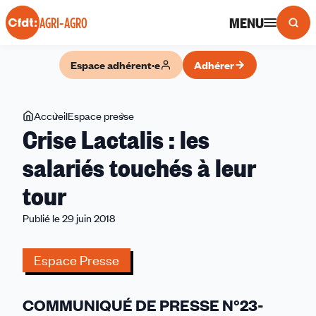
Panneau de gestion des cookies
MENU
AGRI-AGRO
Espace adhérent·e
Adhérer
Vous
Accueil
Espace presse
Crise
Crise Lactalis : les
êtes
Lactalis
ici
:
salariés touchés à leur
les
tour
salariés
touchés
Publié le 29 juin 2018
à
leur
Espace Presse
tour
COMMUNIQUÉ DE PRESSE N°23-