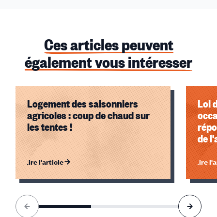
Ces articles peuvent
également vous intéresser
Logement des saisonniers
Loi 
agricoles : coup de chaud sur
occa
les tentes !
répo
de l
l'al
Lire l'article
Lire l'