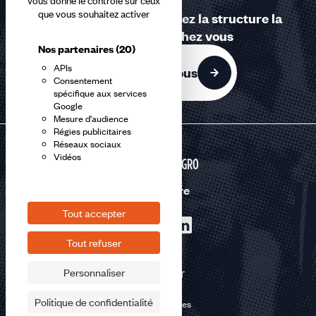
vous donne le contrôle sur ceux
que vous souhaitez activer
Contactez-nous ou trouvez la structure la
plus proche de chez vous
Nos partenaires
(20)
APIs
Contactez-nous
Consentement
spécifique aux services
Google
Mesure d'audience
Régies publicitaires
Réseaux sociaux
Vidéos
AGRI-AGRO
Nous suivre
Tout accepter
Tout refuser
Personnaliser
©2026 CFDT
Plan du site
Politique de confidentialité
Mentions légales