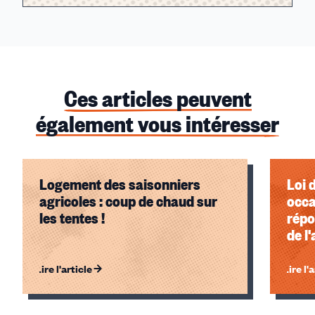
Ces articles peuvent
également vous intéresser
Logement des saisonniers
Loi 
agricoles : coup de chaud sur
occa
les tentes !
répo
de l
l'al
Lire l'article
Lire l'