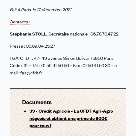
Fait à Paris, le 17 décembre 2021
Contacts :
Stéphanie STOLL
, Secrétaire nationale : 06.78.70.47.22
Presse : 06.89.04.25.27
FGA-CFDT : 47- 49 avenue Simon Bolivar 75950 Paris
Cedex 19 – Tél. : 01 56 41 50 50 – Fax : 01 56 41 50 30 – e-
mail : fga@cfdt.fr
Documents
39 - Crédit Agricole - La CFDT Agri-Agro
négocie et obtient une prime de 800€
pour tous !