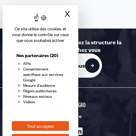
X
Masquer le bandea
Ce site utilise des cookies et
vous donne le contrôle sur ceux
que vous souhaitez activer
Contactez-nous ou trouvez la structure la
plus proche de chez vous
Nos partenaires
(20)
APIs
Contactez-nous
Consentement
spécifique aux services
Google
Mesure d'audience
Régies publicitaires
Réseaux sociaux
Vidéos
AGRI-AGRO
Nous suivre
Tout accepter