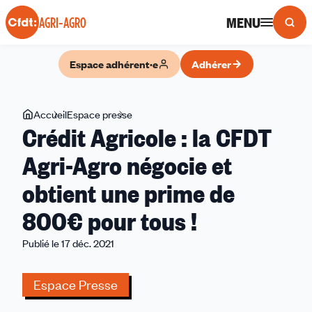
Panneau de gestion des cookies
MENU
AGRI-AGRO
Espace adhérent·e
Adhérer
Vous
Accueil
Espace presse
Crédit
Crédit Agricole : la CFDT
êtes
Agricole
ici
:
Agri-Agro négocie et
la
obtient une prime de
CFDT
Agri-
800€ pour tous !
Agro
négocie
Publié le 17 déc. 2021
et
obtient
Espace Presse
une
prime