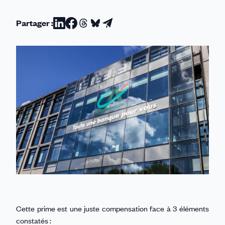
Partager :
Partager
Partager
Partager
Partager
Partager
sur
sur
sur
sur
par
Linkedin
Facebook
Threads
Bluesky
email
Cette prime est une juste compensation face à 3 éléments
constatés :