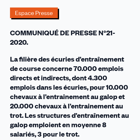
:
Espace Presse
la
filière
des
COMMUNIQUÉ DE PRESSE N°21-
écuries
2020.
d’entraînement
de
La filière des écuries d’entraînement
course
en
de course concerne 70.000 emplois
péril
directs et indirects, dont 4.300
emplois dans les écuries, pour 10.000
chevaux à l’entrainement au galop et
20.000 chevaux à l’entrainement au
trot. Les structures d’entraînement au
galop emploient en moyenne 8
salariés, 3 pour le trot.