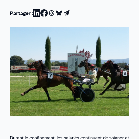
Partager :
Partager
Partager
Partager
Partager
Partager
sur
sur
sur
sur
par
Linkedin
Facebook
Threads
Bluesky
email
Durant le confinement, les salariés continuent de soigner et