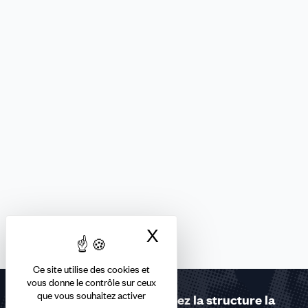
X
Masquer le bandea
Ce site utilise des cookies et
vous donne le contrôle sur ceux
que vous souhaitez activer
Contactez-nous ou trouvez la structure la