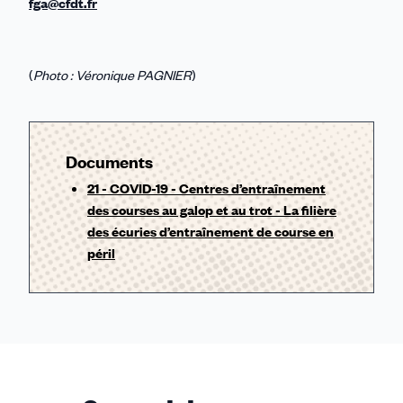
fga@cfdt.fr
(
Photo : Véronique PAGNIER
)
Documents
21 - COVID-19 - Centres d’entraînement
des courses au galop et au trot - La filière
des écuries d’entraînement de course en
péril