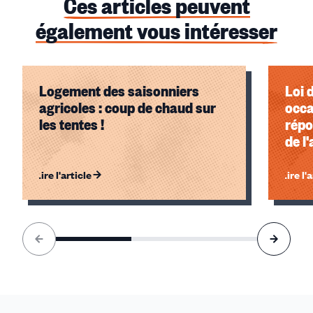
Ces articles peuvent
également vous intéresser
Logement des saisonniers
Loi 
agricoles : coup de chaud sur
occa
les tentes !
répo
de l
l'al
Lire l'article
Lire l'
Élément
1
sur