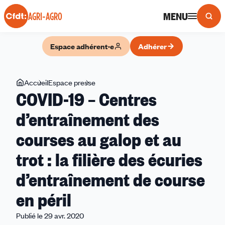
Panneau de gestion des cookies
MENU
AGRI-AGRO
Espace adhérent·e
Adhérer
Vous
Accueil
Espace presse
COVID-
COVID-19 – Centres
êtes
19
ici
–
d’entraînement des
Centres
courses au galop et au
d’entraînement
des
trot : la filière des écuries
courses
au
d’entraînement de course
galop
en péril
et
au
Publié le 29 avr. 2020
trot