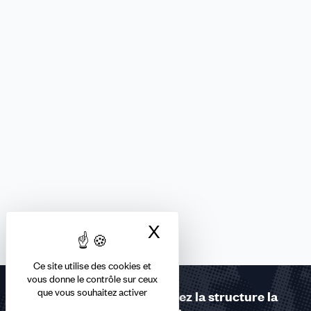
X
Masquer le bandea
Ce site utilise des cookies et
vous donne le contrôle sur ceux
que vous souhaitez activer
Contactez-nous ou trouvez la structure la