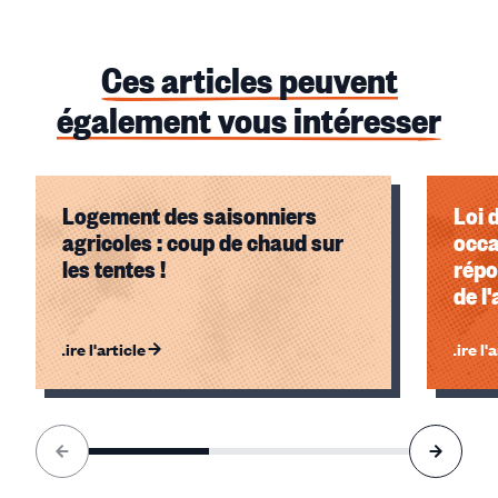
Ces articles peuvent
également vous intéresser
Logement des saisonniers
Loi 
agricoles : coup de chaud sur
occa
les tentes !
répo
de l
l'al
Lire l'article
Lire l'
Élément