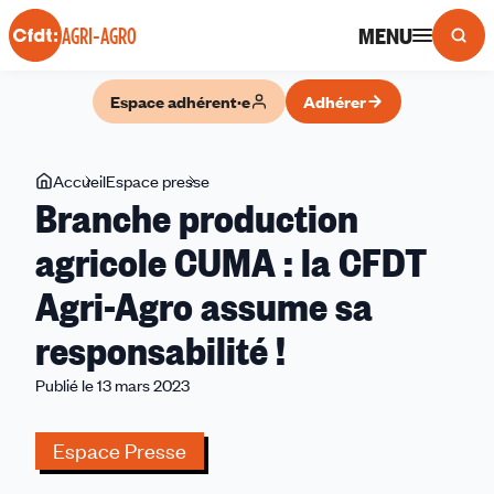
Panneau de gestion des cookies
MENU
AGRI-AGRO
Espace adhérent·e
Adhérer
Vous
Accueil
Espace presse
Branche
Branche production
êtes
production
ici
agricole
agricole CUMA : la CFDT
CUMA
Agri-Agro assume sa
:
la
responsabilité !
CFDT
Agri-
Publié le 13 mars 2023
Agro
assume
Espace Presse
sa
responsabilité !