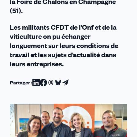
la Foire de Châlons en Champagne
(51).
Les militants CFDT de l’Onf et de la
viticulture on pu échanger
longuement sur leurs conditions de
travail et les sujets d’actualité dans
leurs entreprises.
Partager :
Partager
Partager
Partager
Partager
Partager
sur
sur
sur
sur
par
Linkedin
Facebook
Threads
Bluesky
email