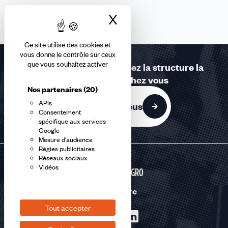
X
Masquer le bandea
Ce site utilise des cookies et
vous donne le contrôle sur ceux
que vous souhaitez activer
Contactez-nous ou trouvez la structure la
plus proche de chez vous
Nos partenaires
(20)
APIs
Contactez-nous
Consentement
spécifique aux services
Google
Mesure d'audience
Régies publicitaires
Réseaux sociaux
Vidéos
AGRI-AGRO
Nous suivre
Tout accepter