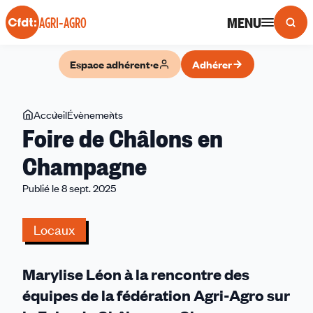
Panneau de gestion des cookies
MENU
AGRI-AGRO
Espace adhérent·e
Adhérer
Vous
Accueil
Évènements
Foire
Foire de Châlons en
êtes
de
ici
Châlons
Champagne
en
Publié le 8 sept. 2025
Champagne
Locaux
Marylise Léon à la rencontre des
équipes de la fédération Agri-Agro sur