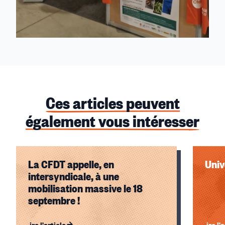
Ces articles peuvent
également vous intéresser
La CFDT appelle, en
Univ
intersyndicale, à une
mobilisation massive le 18
septembre !
Lire l'article
Lire l'