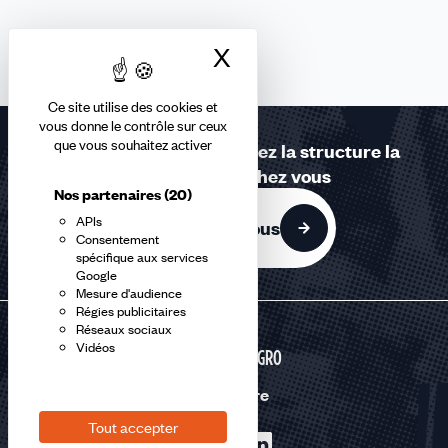
X
Masquer le bandea
Ce site utilise des cookies et
vous donne le contrôle sur ceux
que vous souhaitez activer
Contactez-nous ou trouvez la structure la
plus proche de chez vous
Nos partenaires
(20)
APIs
Contactez-nous
Consentement
spécifique aux services
Google
Mesure d'audience
Régies publicitaires
Réseaux sociaux
Vidéos
AGRI-AGRO
Nous suivre
Tout accepter