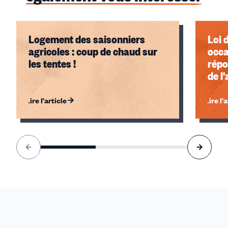
Logement des saisonniers
Loi 
agricoles : coup de chaud sur
occa
les tentes !
répo
de l
l'al
Lire l'article
Lire l'
Élément
1
sur
3
accessible