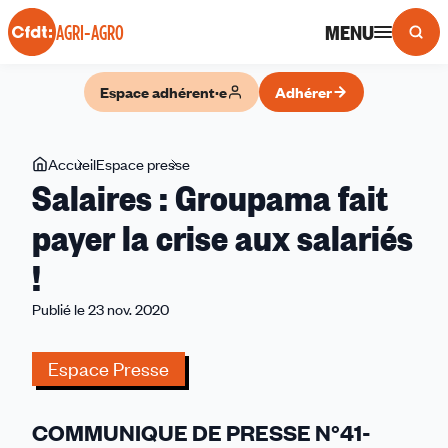
Panneau de gestion des cookies
MENU
AGRI-AGRO
Espace adhérent·e
Adhérer
Vous
Accueil
Espace presse
Salaires
Salaires : Groupama fait
êtes
:
ici
Groupama
payer la crise aux salariés
fait
!
payer
la
Publié le 23 nov. 2020
crise
aux
Espace Presse
salariés
!
COMMUNIQUE DE PRESSE N°41-