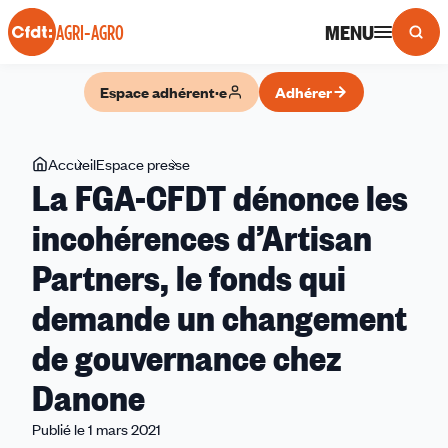
Panneau de gestion des cookies
MENU
AGRI-AGRO
Espace adhérent·e
Adhérer
Vous
Accueil
Espace presse
La
La FGA-CFDT dénonce les
êtes
FGA-
ici
CFDT
incohérences d’Artisan
dénonce
Partners, le fonds qui
les
incohérences
demande un changement
d’Artisan
Partners,
de gouvernance chez
le
Danone
fonds
qui
Publié le 1 mars 2021
demande