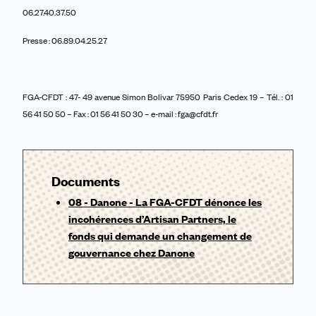
06.27.40.37.50
Presse : 06.89.04.25.27
FGA-CFDT : 47- 49 avenue Simon Bolivar 75950 Paris Cedex 19 – Tél. : 01
56 41 50 50 – Fax : 01 56 41 50 30 – e-mail : fga@cfdt.fr
Documents
08 - Danone - La FGA-CFDT dénonce les
incohérences d’Artisan Partners, le
fonds qui demande un changement de
gouvernance chez Danone