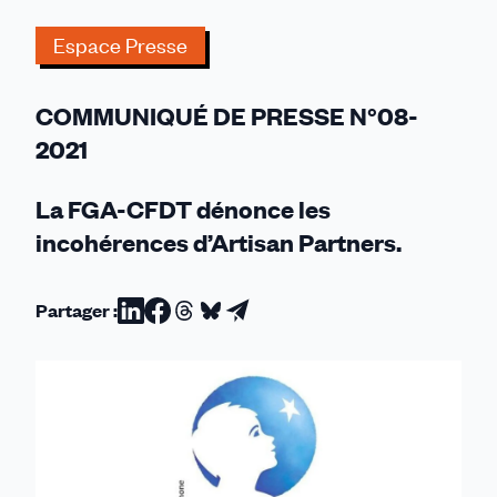
un
Espace Presse
changement
de
gouvernance
COMMUNIQUÉ DE PRESSE N°08-
chez
2021
Danone
La FGA-CFDT dénonce les
incohérences d’Artisan Partners.
Partager :
Partager
Partager
Partager
Partager
Partager
sur
sur
sur
sur
par
Linkedin
Facebook
Threads
Bluesky
email