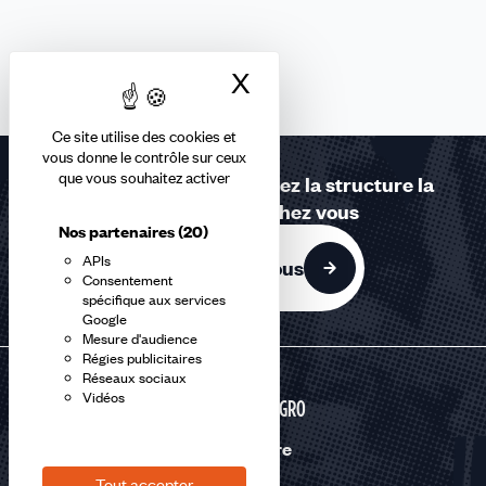
X
Masquer le bandea
Ce site utilise des cookies et
vous donne le contrôle sur ceux
que vous souhaitez activer
Contactez-nous ou trouvez la structure la
plus proche de chez vous
Nos partenaires
(20)
APIs
Contactez-nous
Consentement
spécifique aux services
Google
Mesure d'audience
Régies publicitaires
Réseaux sociaux
Vidéos
AGRI-AGRO
Nous suivre
Tout accepter