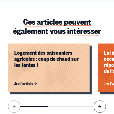
Ces articles peuvent
également vous intéresser
Logement des saisonniers
Loi 
agricoles : coup de chaud sur
occa
les tentes !
répo
de l
l'al
Lire l'article
Lire l'