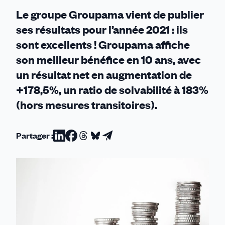
Le groupe Groupama vient de publier
ses résultats pour l’année 2021 : ils
sont excellents ! Groupama affiche
son meilleur bénéfice en 10 ans, avec
un résultat net en augmentation de
+178,5%, un ratio de solvabilité à 183%
(hors mesures transitoires).
Partager :
Partager
Partager
Partager
Partager
Partager
sur
sur
sur
sur
par
Linkedin
Facebook
Threads
Bluesky
email