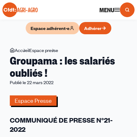
Panneau de gestion des cookies
MENU
AGRI-AGRO
Espace adhérent·e
Adhérer
Vous
Accueil
Espace presse
Groupama
Groupama : les salariés
êtes
:
ici
les
oubliés !
salariés
Publié le 22 mars 2022
oubliés !
Espace Presse
COMMUNIQUÉ DE PRESSE N°21-
2022