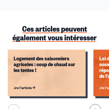
Ces articles peuvent
également vous intéresser
Logement des saisonniers
Loi 
agricoles : coup de chaud sur
occa
les tentes !
répo
de l
l'al
Lire l'article
Lire l'