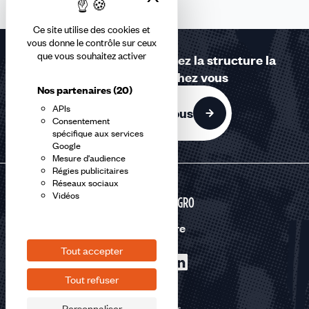
Ce site utilise des cookies et
vous donne le contrôle sur ceux
que vous souhaitez activer
Contactez-nous ou trouvez la structure la
plus proche de chez vous
Nos partenaires
(20)
APIs
Contactez-nous
Consentement
spécifique aux services
Google
Mesure d'audience
Régies publicitaires
Réseaux sociaux
Vidéos
AGRI-AGRO
Nous suivre
Tout accepter
Tout refuser
Personnaliser