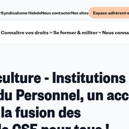
r
Syndicalisme Hebdo
Nous contacter
Nos sites
Espace adhérent·
Connaître vos droits
Se former & militer
Nous conna
lture - Institutions
du Personnel, un ac
 la fusion des