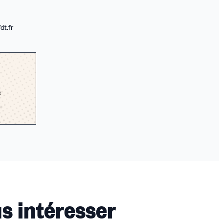
dt.fr
s
s intéresser