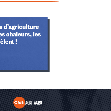
 d’agriculture
es chaleurs, les
èlent !
AGRI-AGRO