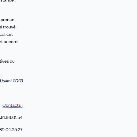
reprenant
é trouvé,
al, cet
et accord
tives du
5 juillet 2023
Contacts :
6.81.99.01.54
.89.04.25.27