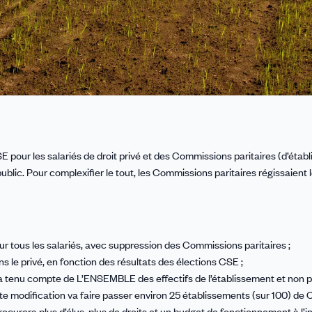
 pour les salariés de droit privé et des Commissions paritaires (d’étab
ublic. Pour complexifier le tout, les Commissions paritaires régissaient l
ur tous les salariés, avec suppression des Commissions paritaires ;
 le privé, en fonction des résultats des élections CSE ;
 sera tenu compte de L’ENSEMBLE des effectifs de l’établissement et non p
tte modification va faire passer environ 25 établissements (sur 100) de
ocurera plus d’élus, plus de droits et un budget de fonctionnement à l’i