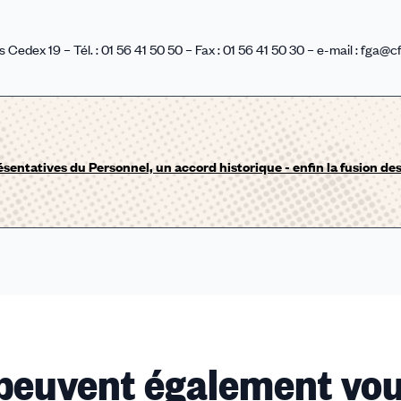
dex 19 – Tél. : 01 56 41 50 50 – Fax : 01 56 41 50 30 – e-mail : fga@cf
ésentatives du Personnel, un accord historique - enfin la fusion de
 peuvent également vou