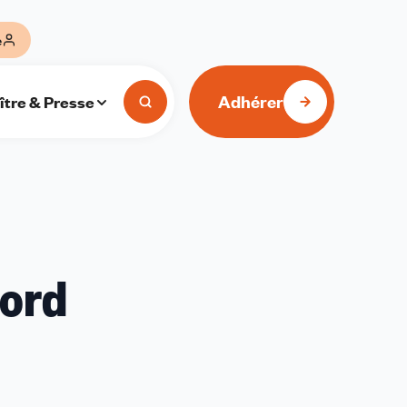
e
Adhérer
ître & Presse
cord