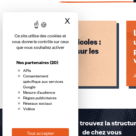
X
Masquer le bandea
Logement des
Ce site utilise des cookies et
saisonniers agricoles :
vous donne le contrôle sur ceux
que vous souhaitez activer
coup de chaud sur les
tentes !
Nos partenaires
(20)
APIs
Lire l'article
Li
Consentement
spécifique aux services
Google
Éléments
Mesure d'audience
1,
Régies publicitaires
Réseaux sociaux
2,
Vidéos
3
sur
Contactez-nous ou trouvez la structur
3
de chez vous
Tout accepter
accessibles