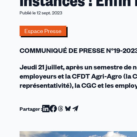
instances ! Enfin 
historique :
enfin
Publié le 12 sept. 2023
la
fusion
Espace Presse
des
instances !
Enfin
COMMUNIQUÉ DE PRESSE N°19-202
le
CSE
Jeudi 21 juillet, après un semestre de 
pour
employeurs et la CFDT Agri-Agro (la 
tous !
représentativité), la CGC et les emplo
Partager :
Partager
Partager
Partager
Partager
Partager
sur
sur
sur
sur
par
Linkedin
Facebook
Threads
Bluesky
email