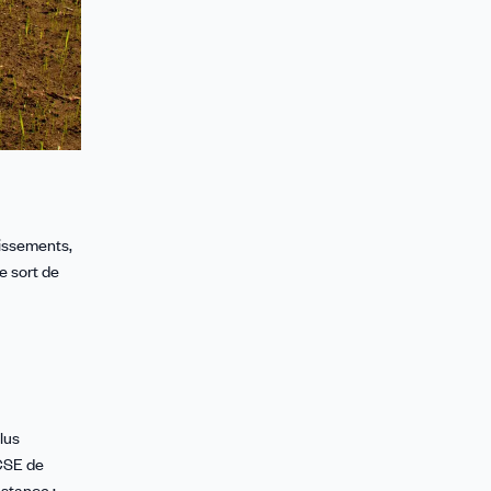
lissements,
e sort de
lus
 CSE de
nstance ;