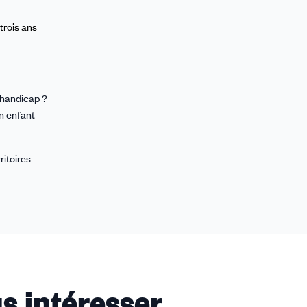
trois ans
 handicap ?
on enfant
ritoires
s intéresser