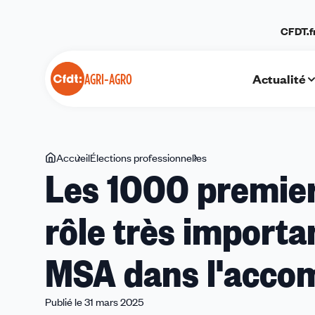
Panneau de gestion des cookies
CFDT.f
Actualité
AGRI-AGRO
Vous
Accueil
Élections professionnelles
Les
Les 1000 premiers
êtes
1000
ici
premiers
rôle très importa
jours
de
l’enfant
MSA dans l'acc
:
le
rôle
Publié le 31 mars 2025