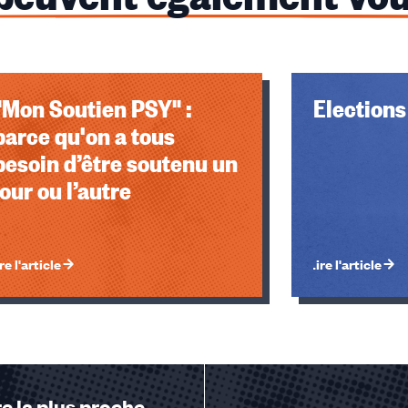
u des cookies
"Mon Soutien PSY" :
Election
parce qu'on a tous
besoin d’être soutenu un
jour ou l’autre
re l'article
Lire l'article
e la plus proche