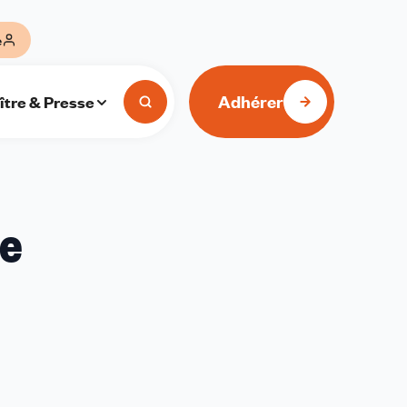
e
Adhérer
ître & Presse
le