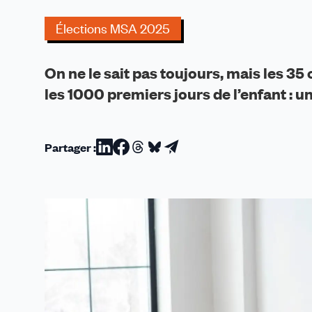
très
important
Élections MSA 2025
des
35
On ne le sait pas toujours, mais les 3
caisses
de
les 1000 premiers jours de l’enfant : un
MSA
dans
l'accompagnement
Partager :
Partager
Partager
Partager
Partager
Partager
sur
sur
sur
sur
par
Linkedin
Facebook
Threads
Bluesky
email