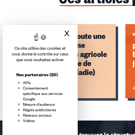
X
Masquer le bandea
La MSA : c'est toute une
histoire ! (Régime
Ce site utilise des cookies et
général, régime agricole
vous donne le contrôle sur ceux
que vous souhaitez activer
: histoire croisée de
l’assurance maladie)
Nos partenaires
(20)
APIs
Lire l'article
Li
Consentement
spécifique aux services
Google
Éléments
Mesure d'audience
1,
Régies publicitaires
Réseaux sociaux
2,
Vidéos
3
sur
Contactez-nous ou trouvez la structur