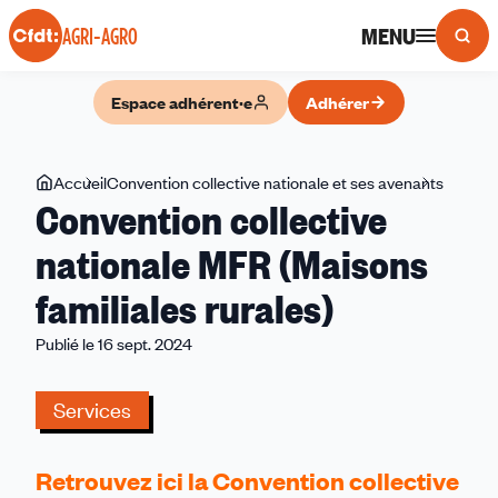
Panneau de gestion des cookies
MENU
AGRI-AGRO
Espace adhérent·e
Adhérer
Vous
Accueil
Convention collective nationale et ses avenants
Conven
Convention collective
êtes
collecti
ici
nationa
nationale MFR (Maisons
MFR
familiales rurales)
(Maiso
familial
Publié le 16 sept. 2024
rurales)
Services
Retrouvez ici la Convention collective