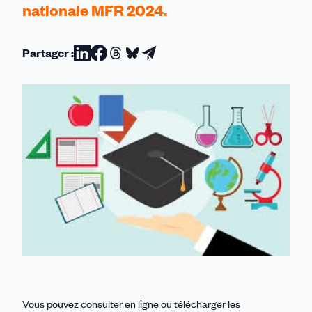
nationale MFR 2024.
Partager :
Partager
Partager
Partager
Partager
Partager
sur
sur
sur
sur
par
Linkedin
Facebook
Threads
Bluesky
email
Vous pouvez consulter en ligne ou télécharger les