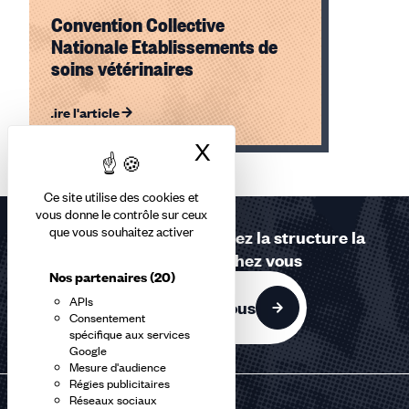
Convention Collective
Nationale Etablissements de
soins vétérinaires
Lire l'article
X
Masquer le bandea
Élément
1
Ce site utilise des cookies et
sur
vous donne le contrôle sur ceux
1
que vous souhaitez activer
Contactez-nous ou trouvez la structure la
accessible
plus proche de chez vous
Nos partenaires
(20)
APIs
Contactez-nous
Consentement
spécifique aux services
Google
Mesure d'audience
Régies publicitaires
Réseaux sociaux